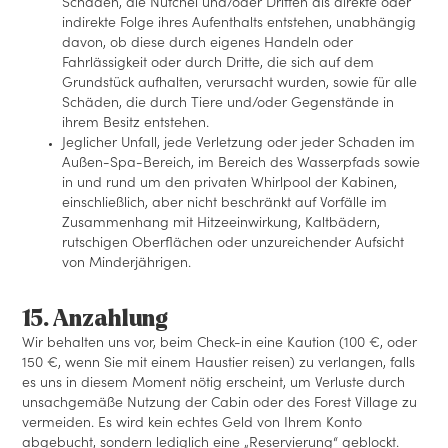
Schäden, die Nutchel und/oder Dritten als direkte oder
indirekte Folge ihres Aufenthalts entstehen, unabhängig
davon, ob diese durch eigenes Handeln oder
Fahrlässigkeit oder durch Dritte, die sich auf dem
Grundstück aufhalten, verursacht wurden, sowie für alle
Schäden, die durch Tiere und/oder Gegenstände in
ihrem Besitz entstehen.
Jeglicher Unfall, jede Verletzung oder jeder Schaden im
Außen-Spa-Bereich, im Bereich des Wasserpfads sowie
in und rund um den privaten Whirlpool der Kabinen,
einschließlich, aber nicht beschränkt auf Vorfälle im
Zusammenhang mit Hitzeeinwirkung, Kaltbädern,
rutschigen Oberflächen oder unzureichender Aufsicht
von Minderjährigen.
15. Anzahlung
Wir behalten uns vor, beim Check-in eine Kaution (100 €, oder
150 €, wenn Sie mit einem Haustier reisen) zu verlangen, falls
es uns in diesem Moment nötig erscheint, um Verluste durch
unsachgemäße Nutzung der Cabin oder des Forest Village zu
vermeiden. Es wird kein echtes Geld von Ihrem Konto
abgebucht, sondern lediglich eine „Reservierung“ geblockt.