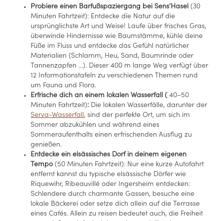
Probiere einen Barfußspaziergang bei Sens'Hasel
(30
Minuten Fahrtzeit): Entdecke die Natur auf die
ursprünglichste Art und Weise! Laufe über frisches Gras,
überwinde Hindernisse wie Baumstämme, kühle deine
Füße im Fluss und entdecke das Gefühl natürlicher
Materialien (Schlamm, Heu, Sand, Baumrinde oder
Tannenzapfen …). Dieser 400 m lange Weg verfügt über
12 Informationstafeln zu verschiedenen Themen rund
um Fauna und Flora.
Erfrische dich an einem lokalen Wasserfall (
40–50
Minuten Fahrtzeit)
:
Die lokalen Wasserfälle, darunter der
Serva-Wasserfall
, sind der perfekte Ort, um sich im
Sommer abzukühlen und während eines
Sommeraufenthalts einen erfrischenden Ausflug zu
genießen.
Entdecke ein elsässisches Dorf in deinem eigenen
Tempo
(50 Minuten Fahrtzeit): Nur eine kurze Autofahrt
entfernt kannst du typische elsässische Dörfer wie
Riquewihr, Ribeauvillé oder Ingersheim entdecken:
Schlendere durch charmante Gassen, besuche eine
lokale Bäckerei oder setze dich allein auf die Terrasse
eines Cafés. Allein zu reisen bedeutet auch, die Freiheit